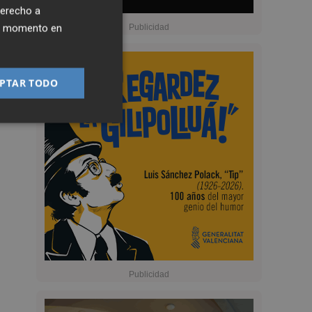
derecho a
ier momento en
PTAR TODO