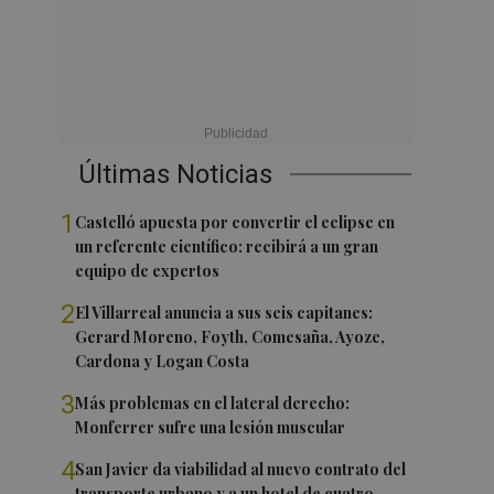
Últimas Noticias
1
Castelló apuesta por convertir el eclipse en
un referente científico: recibirá a un gran
equipo de expertos
2
El Villarreal anuncia a sus seis capitanes:
Gerard Moreno, Foyth, Comesaña, Ayoze,
Cardona y Logan Costa
3
Más problemas en el lateral derecho:
Monferrer sufre una lesión muscular
4
San Javier da viabilidad al nuevo contrato del
transporte urbano y a un hotel de cuatro