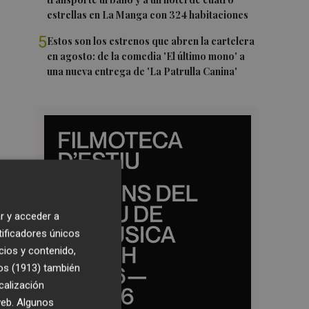
estrellas en La Manga con 324 habitaciones
5
Estos son los estrenos que abren la cartelera
en agosto: de la comedia 'El último mono' a
una nueva entrega de 'La Patrulla Canina'
r y acceder a
tificadores únicos
cios y contenido,
os (1913)
también
calización
 web. Algunos