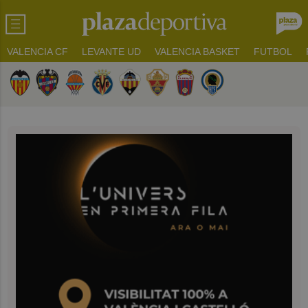
VALENCIA CF
LEVANTE UD
VALENCIA BASKET
FUTBOL