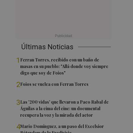
Últimas Noticias
1
Ferran Torres, recibido con un baño de
masas en su pueblo: "Allá donde voy siempre
digo que soy de Foios"
2
Foios se vuelca con Ferran Torres
3
Las '200 vidas' que llevaron a Paco Rabal de
Águilas a la cima del cine: un documental
recupera la voz y la mirada del actor
4
Mario Domínguez, a un paso del Excelsior
Róterdam de la Eredivisie