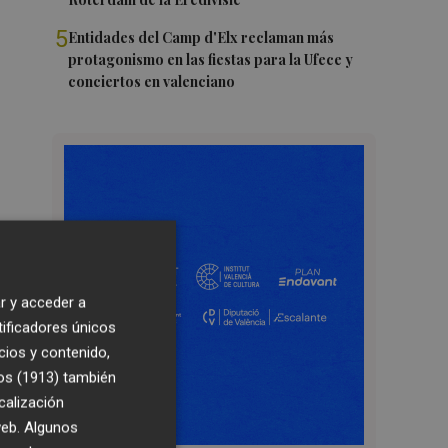
5
Entidades del Camp d'Elx reclaman más
protagonismo en las fiestas para la Ufece y
conciertos en valenciano
r y acceder a
tificadores únicos
cios y contenido,
os (1913)
también
calización
 web. Algunos