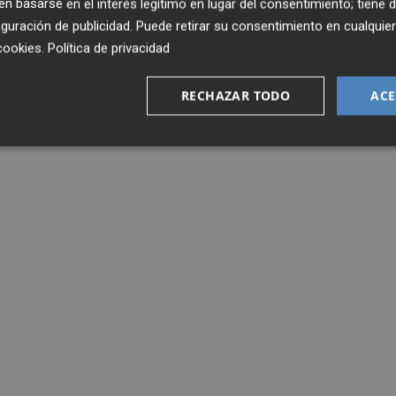
 basarse en el interés legítimo en lugar del consentimiento; tiene 
guración de publicidad
. Puede retirar su consentimiento en cualqu
cookies
.
Política de privacidad
RECHAZAR TODO
ACE