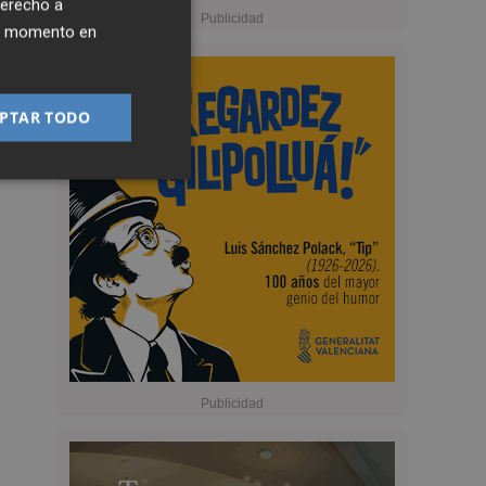
derecho a
ier momento en
PTAR TODO