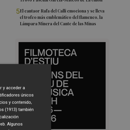
5
El cantaor Rafa del Calli emociona y se lleva
el trofeo más emblemático del flamenco, la
Lámpara Minera del Cante de las Minas
r y acceder a
tificadores únicos
cios y contenido,
os (1913)
también
calización
 web. Algunos