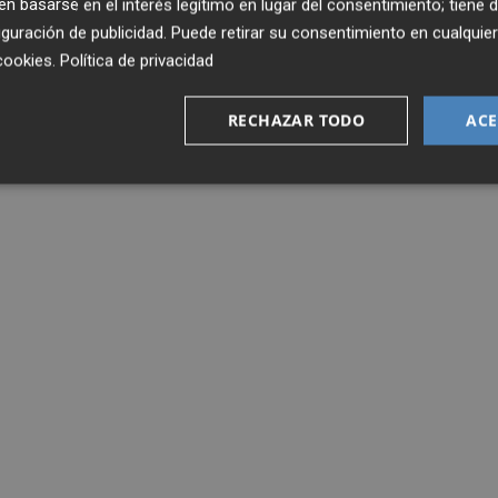
 basarse en el interés legítimo en lugar del consentimiento; tiene 
guración de publicidad
. Puede retirar su consentimiento en cualqu
cookies
.
Política de privacidad
RECHAZAR TODO
ACE