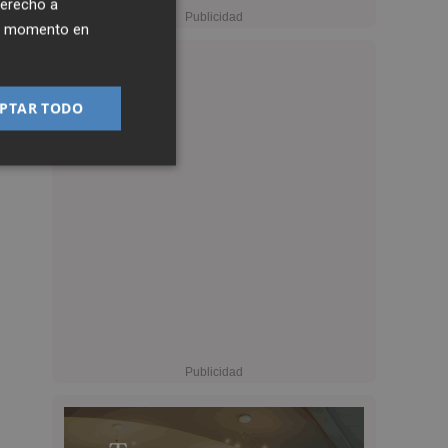
derecho a
ier momento en
PTAR TODO