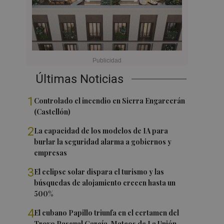
Últimas Noticias
1
Controlado el incendio en Sierra Engarcerán
(Castellón)
2
La capacidad de los modelos de IA para
burlar la seguridad alarma a gobiernos y
empresas
3
El eclipse solar dispara el turismo y las
búsquedas de alojamiento crecen hasta un
500%
4
El cubano Papillo triunfa en el certamen del
Trovo Pascual García-Mateos de La Unión