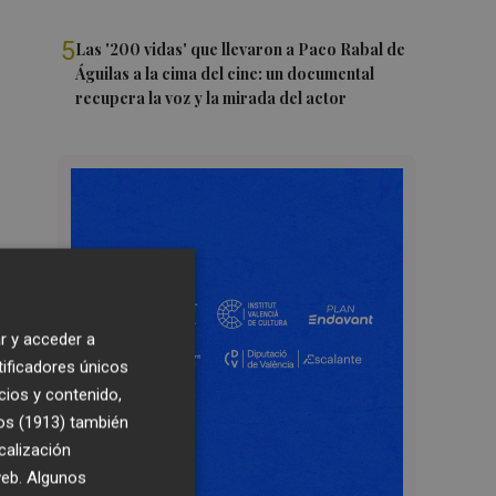
5
Las '200 vidas' que llevaron a Paco Rabal de
Águilas a la cima del cine: un documental
recupera la voz y la mirada del actor
r y acceder a
tificadores únicos
cios y contenido,
os (1913)
también
calización
 web. Algunos