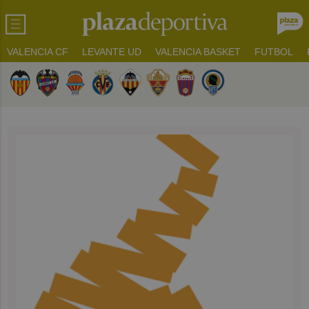
VALENCIA CF
LEVANTE UD
VALENCIA BASKET
FUTBOL