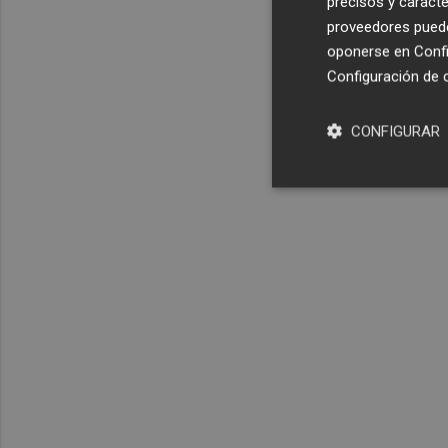
precisos y caracte
proveedores pueden
oponerse en
Confi
Configuración de 
CONFIGURAR