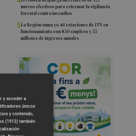
4
nuevos efectivos para extremar la vigilancia
forestal contra incendios
5
La Región suma ya 46 estaciones de ITV en
funcionamiento con 850 empleos y 55
millones de ingresos anuales
r y acceder a
tificadores únicos
cios y contenido,
os (1913)
también
calización