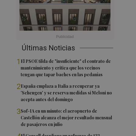
Últimas Noticias
1
El PSOE tilda de "insuficiente" el contrato de
mantenimiento y critica que los vecinos
tengan que tapar baches en las pedanías
2
España emplaza a Italia a recuperar ya
'Schengen' y se reserva medidas si Meloni no
acepta antes del domingo
3
Sof-IA en un minuto: el aeropuerto de
Castellón alcanza el mejor resultado mensual
de pasajeros en julio
El Consell despliega un refuerzo de 122