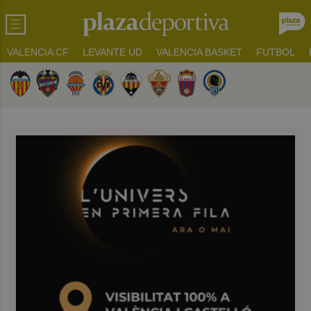
VALENCIA CF
LEVANTE UD
VALENCIA BASKET
FUTBOL