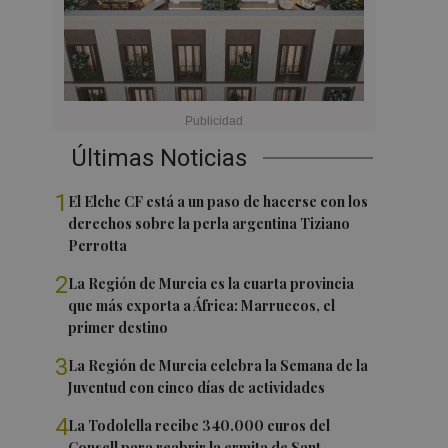
Últimas Noticias
1
El Elche CF está a un paso de hacerse con los
derechos sobre la perla argentina Tiziano
Perrotta
2
La Región de Murcia es la cuarta provincia
que más exporta a África: Marruecos, el
primer destino
3
La Región de Murcia celebra la Semana de la
Juventud con cinco días de actividades
4
La Todolella recibe 340.000 euros del
Consell para reabrir la ermita de Sant