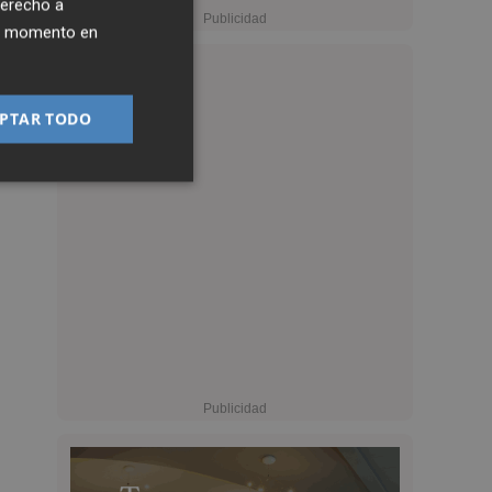
derecho a
ier momento en
PTAR TODO