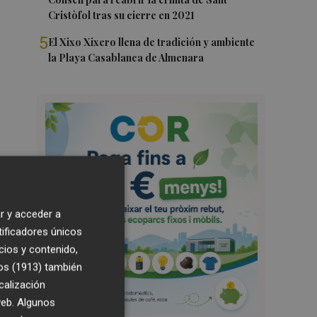
Cristòfol tras su cierre en 2021
5
El Xixo Xixero llena de tradición y ambiente
la Playa Casablanca de Almenara
r y acceder a
tificadores únicos
cios y contenido,
os (1913)
también
calización
 web. Algunos