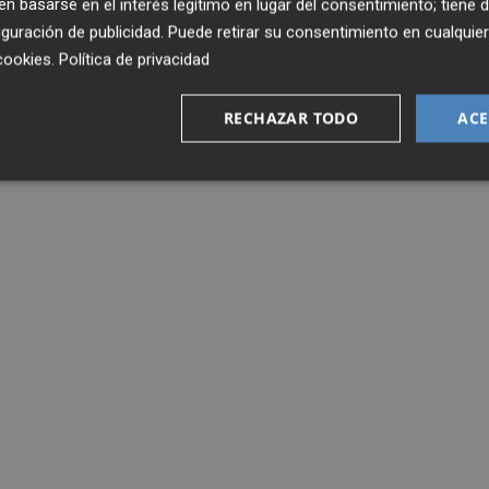
 basarse en el interés legítimo en lugar del consentimiento; tiene 
guración de publicidad
. Puede retirar su consentimiento en cualqu
cookies
.
Política de privacidad
RECHAZAR TODO
ACE