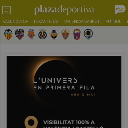
VALENCIA CF
LEVANTE UD
VALENCIA BASKET
FUTBOL