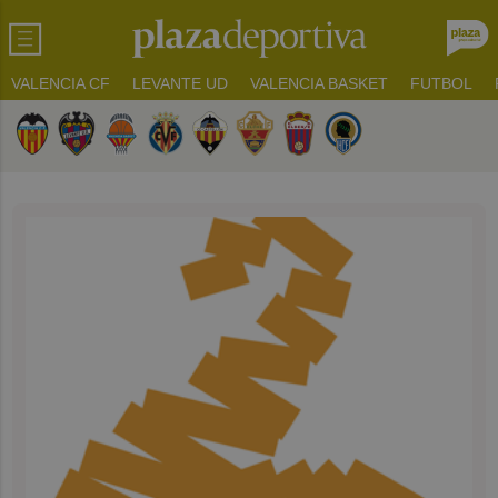
VALENCIA CF
LEVANTE UD
VALENCIA BASKET
FUTBOL