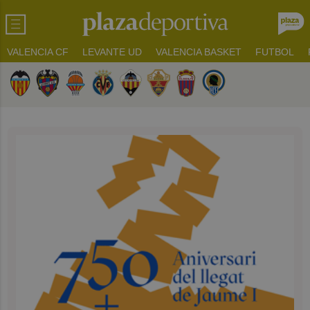
VALENCIA CF
LEVANTE UD
VALENCIA BASKET
FUTBOL