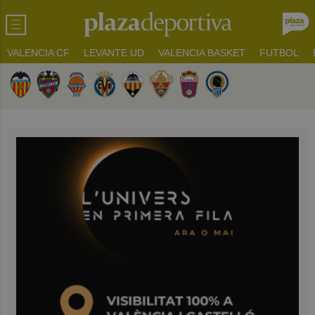
VALENCIA CF
LEVANTE UD
VALENCIA BASKET
FUTBOL