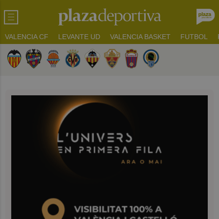
VALENCIA CF
LEVANTE UD
VALENCIA BASKET
FUTBOL