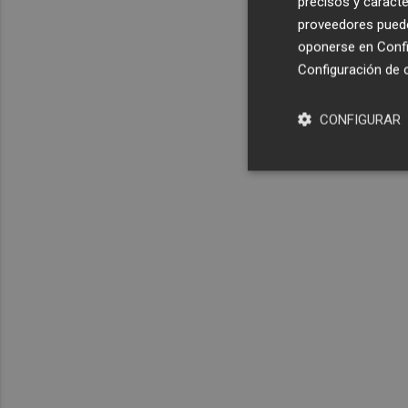
precisos y caracte
proveedores pueden
oponerse en
Confi
Configuración de 
CONFIGURAR