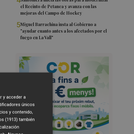
4
el Recinto de Petanca y avanza con las
mejoras del Campo de Hockey
5
Miguel Barrachina insta al Gobierno a
"ayudar cuanto antes a los afectados por el
fuego en La Vall"
r y acceder a
tificadores únicos
cios y contenido,
os (1913)
también
calización