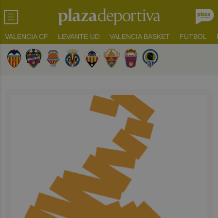
VALENCIA CF
LEVANTE UD
VALENCIA BASKET
FUTBOL