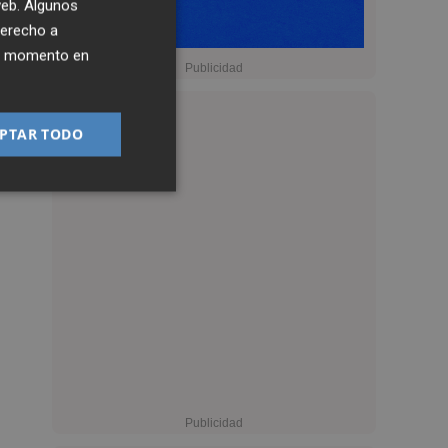
 web. Algunos
derecho a
ier momento en
PTAR TODO