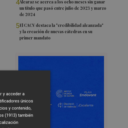
4
Alcaraz se acerca a los ocho meses sin ganar
un título que pasó entre julio de 2023 y marzo
de 2024
5
El CACV destaca la "credibilidad alcanzada"
y la creación de nuevas cátedras en su
primer mandato
r y acceder a
tificadores únicos
cios y contenido,
os (1913)
también
calización