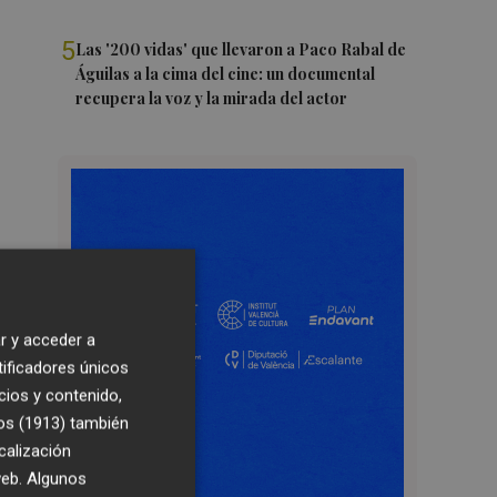
5
Las '200 vidas' que llevaron a Paco Rabal de
Águilas a la cima del cine: un documental
recupera la voz y la mirada del actor
r y acceder a
tificadores únicos
cios y contenido,
os (1913)
también
calización
 web. Algunos