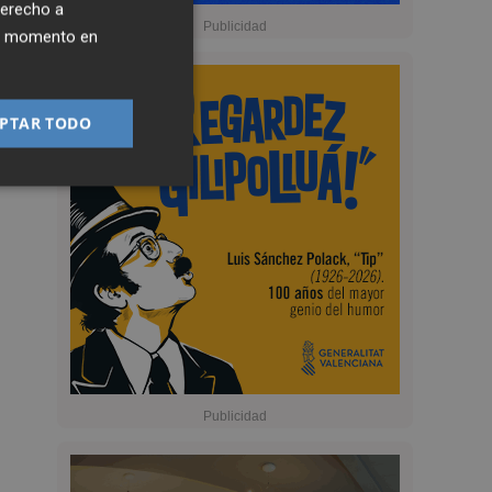
derecho a
ier momento en
PTAR TODO