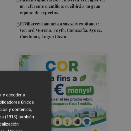
4
un referente científico: recibirá a un gran
equipo de expertos
5
El Villarreal anuncia a sus seis capitanes:
Gerard Moreno, Foyth, Comesaña, Ayoze,
Cardona y Logan Costa
r y acceder a
tificadores únicos
cios y contenido,
os (1913)
también
calización