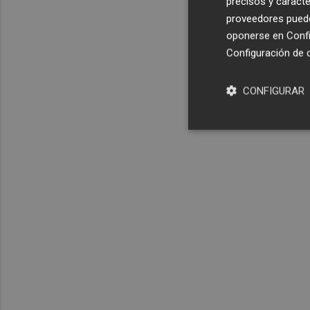
precisos y caracte
proveedores pueden
oponerse en
Confi
Configuración de 
CONFIGURAR