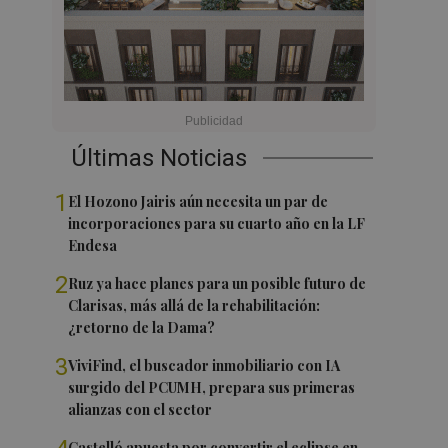
Últimas Noticias
1
El Hozono Jairis aún necesita un par de
incorporaciones para su cuarto año en la LF
Endesa
2
Ruz ya hace planes para un posible futuro de
Clarisas, más allá de la rehabilitación:
¿retorno de la Dama?
3
ViviFind, el buscador inmobiliario con IA
surgido del PCUMH, prepara sus primeras
alianzas con el sector
Castelló apuesta por convertir el eclipse en