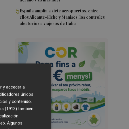
5
España amplía a siete aeropuertos, entre
ellos Alicante-Elche y Manises, los controles
aleatorios a viajeros de Italia
r y acceder a
tificadores únicos
cios y contenido,
os (1913)
también
calización
 web. Algunos