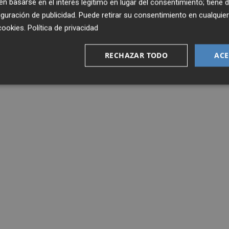
 basarse en el interés legítimo en lugar del consentimiento; tiene 
guración de publicidad
. Puede retirar su consentimiento en cualqu
cookies
.
Política de privacidad
RECHAZAR TODO
ACE