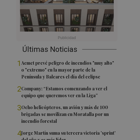
Últimas Noticias
1
Aemet prevé peligro de incendios "muy alto"
o "extremo" en la mayor parte de la
Península y Baleares el día del eclipse
2
Company: “Estamos comenzando a ver el
equipo que queremos ver en la Liga”
3
Ocho helicópteros, un avión y más de 100
brigadas se movilizan en Moratalla por un
incendio forestal
4
Jorge Martín suma su tercera victoria 'sprint'
del año y es más líder