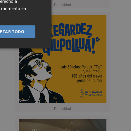
derecho a
ier momento en
PTAR TODO