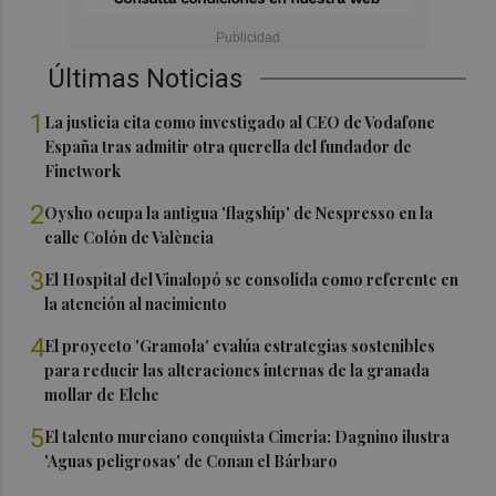
Últimas Noticias
1
La justicia cita como investigado al CEO de Vodafone
España tras admitir otra querella del fundador de
Finetwork
2
Oysho ocupa la antigua 'flagship' de Nespresso en la
calle Colón de València
3
El Hospital del Vinalopó se consolida como referente en
la atención al nacimiento
4
El proyecto 'Gramola' evalúa estrategias sostenibles
para reducir las alteraciones internas de la granada
mollar de Elche
5
El talento murciano conquista Cimeria: Dagnino ilustra
'Aguas peligrosas' de Conan el Bárbaro