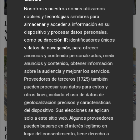
Nosotros y nuestros socios utilizamos
cookies y tecnologías similares para
Duelo de generaciones en Copa: Pedraza y
almacenar y acceder a información en su
su sobrino se enfrentan en el Antoniano -
dispositivo y procesar datos personales,
Villarreal
como su dirección IP, identificadores únicos
y datos de navegación, para ofrecer
anuncios y contenido personalizados, medir
anuncios y contenido, obtener información
sobre la audiencia y mejorar los servicios.
Proveedores de terceros (1725)
también
pueden procesar sus datos para estos y
otros fines, incluido el uso de datos de
geolocalización precisos y características
del dispositivo. Sus elecciones se aplican
solo a este sitio web. Algunos proveedores
pueden basarse en el interés legítimo en
El Roda busca dar la campanada ante el
lugar del consentimiento; tiene derecho a
Granada de Manu Trigueros