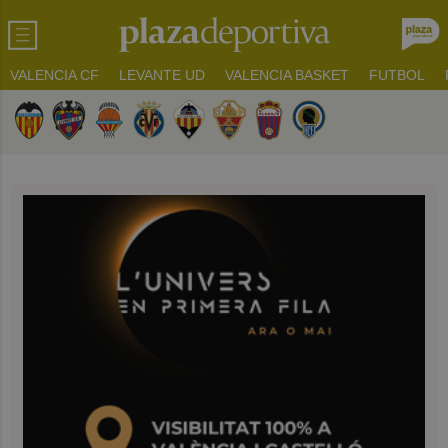
VALENCIA CF
LEVANTE UD
VALENCIA BASKET
FUTBOL