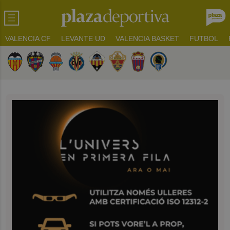
VALENCIA CF
LEVANTE UD
VALENCIA BASKET
FUTBOL