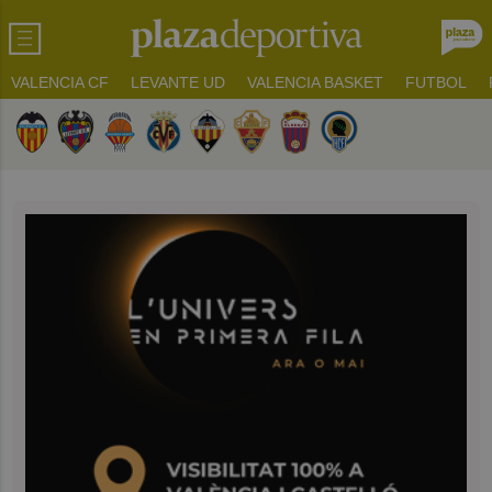
VALENCIA CF
LEVANTE UD
VALENCIA BASKET
FUTBOL