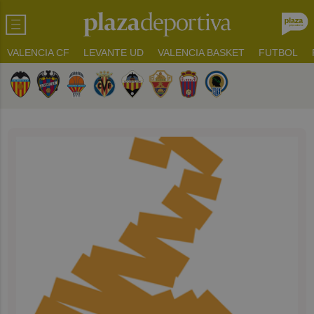
VALENCIA CF
LEVANTE UD
VALENCIA BASKET
FUTBOL