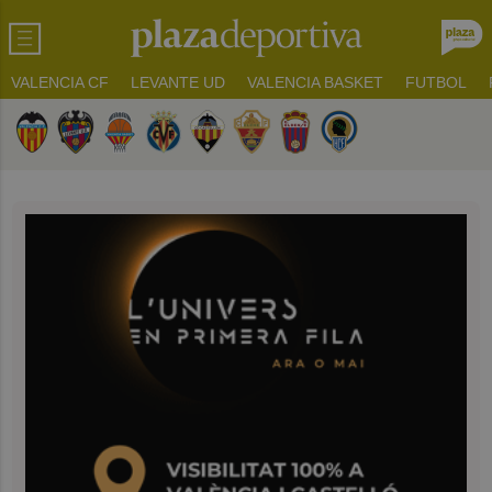
VALENCIA CF
LEVANTE UD
VALENCIA BASKET
FUTBOL