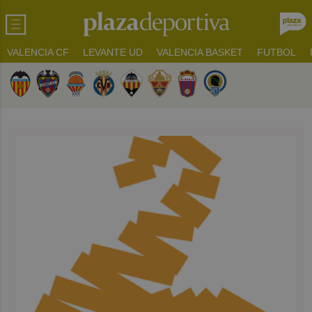
VALENCIA CF
LEVANTE UD
VALENCIA BASKET
FUTBOL