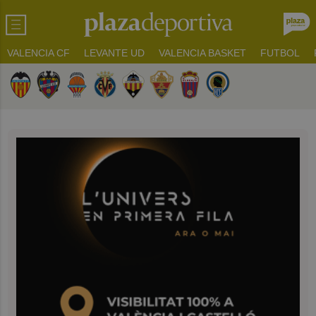
VALENCIA CF
LEVANTE UD
VALENCIA BASKET
FUTBOL