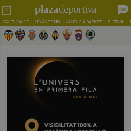
VALENCIA CF
LEVANTE UD
VALENCIA BASKET
FUTBOL