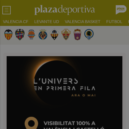
VALENCIA CF
LEVANTE UD
VALENCIA BASKET
FUTBOL