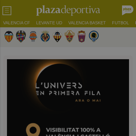
VALENCIA CF
LEVANTE UD
VALENCIA BASKET
FUTBOL