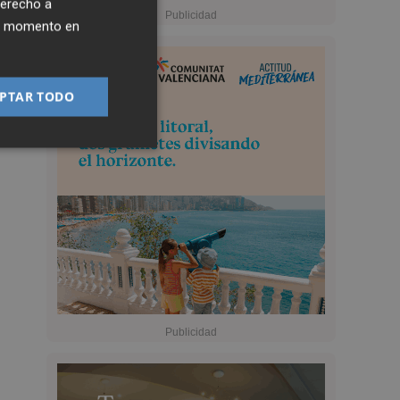
derecho a
ier momento en
PTAR TODO