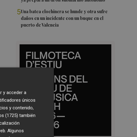
5
Una batea clochinera se hunde y otra sufre
daños en un incidente con un buque en el
puerto de Valencia
r y acceder a
tificadores únicos
cios y contenido,
os (1725)
también
calización
 web. Algunos