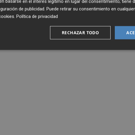
 basarse en el interés legítimo en lugar del consentimiento; tiene 
guración de publicidad
. Puede retirar su consentimiento en cualqu
cookies
.
Política de privacidad
RECHAZAR TODO
ACE