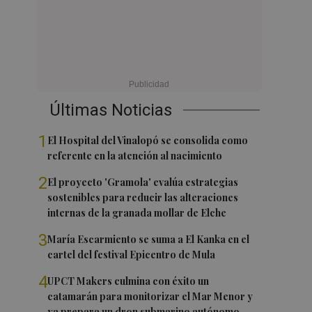
Últimas Noticias
1
El Hospital del Vinalopó se consolida como
referente en la atención al nacimiento
2
El proyecto 'Gramola' evalúa estrategias
sostenibles para reducir las alteraciones
internas de la granada mollar de Elche
3
María Escarmiento se suma a El Kanka en el
cartel del festival Epicentro de Mula
4
UPCT Makers culmina con éxito un
catamarán para monitorizar el Mar Menor y
ya prepara un dron submarino autónomo