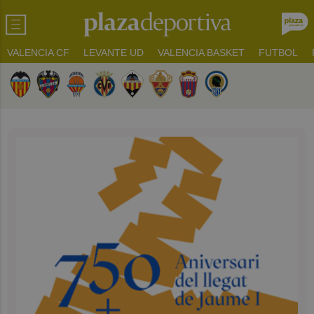
VALENCIA CF
LEVANTE UD
VALENCIA BASKET
FUTBOL