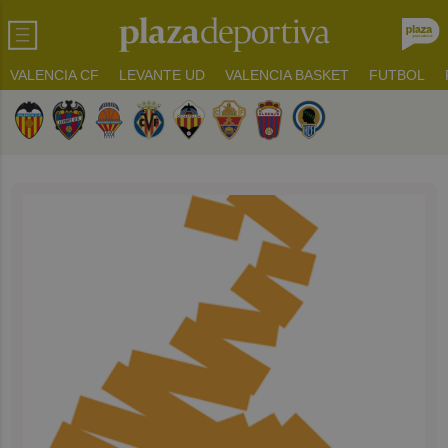
VALENCIA CF
LEVANTE UD
VALENCIA BASKET
FUTBOL