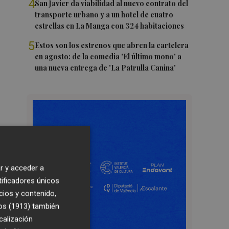
4
San Javier da viabilidad al nuevo contrato del
transporte urbano y a un hotel de cuatro
estrellas en La Manga con 324 habitaciones
5
Estos son los estrenos que abren la cartelera
en agosto: de la comedia 'El último mono' a
una nueva entrega de 'La Patrulla Canina'
r y acceder a
tificadores únicos
cios y contenido,
os (1913)
también
calización