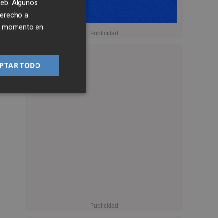
 web. Algunos
derecho a
ier momento en
PTAR TODO