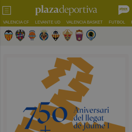
VALENCIA CF
LEVANTE UD
VALENCIA BASKET
FUTBOL