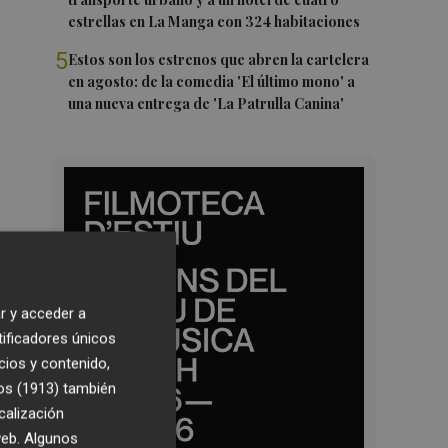
estrellas en La Manga con 324 habitaciones
5
Estos son los estrenos que abren la cartelera
en agosto: de la comedia 'El último mono' a
una nueva entrega de 'La Patrulla Canina'
r y acceder a
tificadores únicos
cios y contenido,
os (1913)
también
calización
 web. Algunos