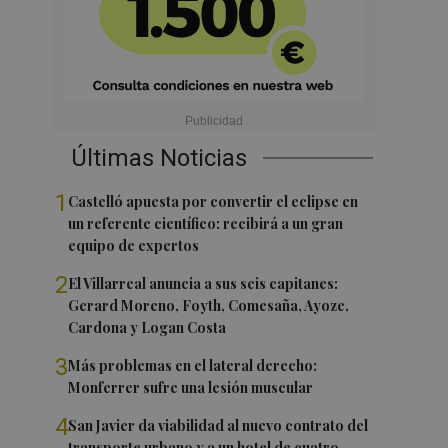
Últimas Noticias
1
Castelló apuesta por convertir el eclipse en
un referente científico: recibirá a un gran
equipo de expertos
2
El Villarreal anuncia a sus seis capitanes:
Gerard Moreno, Foyth, Comesaña, Ayoze,
Cardona y Logan Costa
3
Más problemas en el lateral derecho:
Monferrer sufre una lesión muscular
4
San Javier da viabilidad al nuevo contrato del
transporte urbano y a un hotel de cuatro