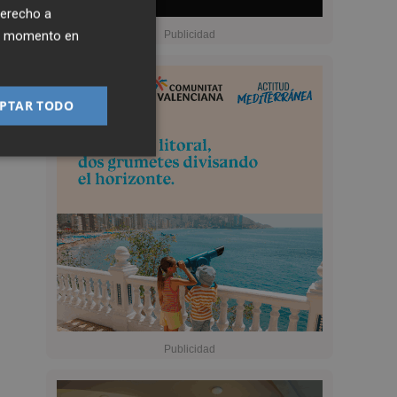
derecho a
ier momento en
PTAR TODO