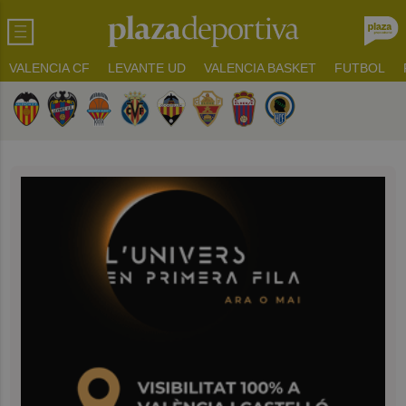
VALENCIA CF
LEVANTE UD
VALENCIA BASKET
FUTBOL