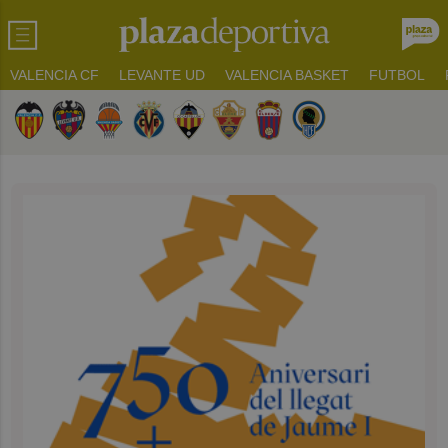
VALENCIA CF
LEVANTE UD
VALENCIA BASKET
FUTBOL