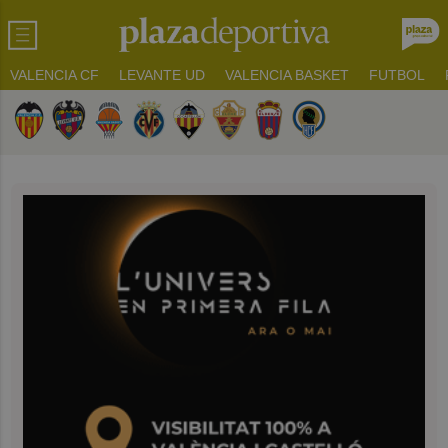
VALENCIA CF
LEVANTE UD
VALENCIA BASKET
FUTBOL