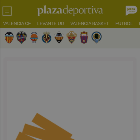
VALENCIA CF
LEVANTE UD
VALENCIA BASKET
FUTBOL