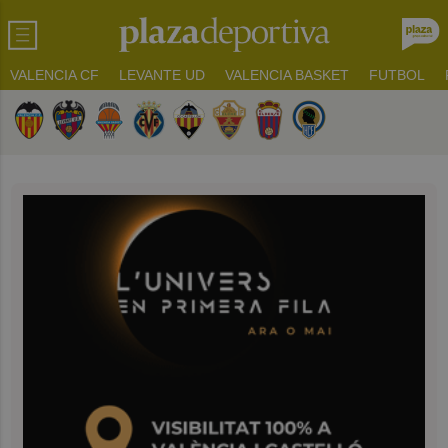
VALENCIA CF
LEVANTE UD
VALENCIA BASKET
FUTBOL