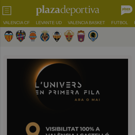
VALENCIA CF
LEVANTE UD
VALENCIA BASKET
FUTBOL