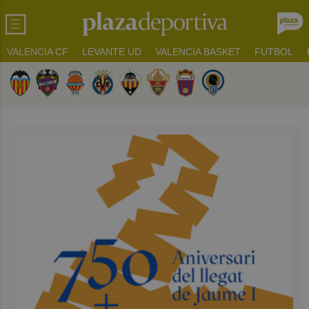
VALENCIA CF
LEVANTE UD
VALENCIA BASKET
FUTBOL