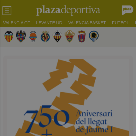
VALENCIA CF
LEVANTE UD
VALENCIA BASKET
FUTBOL