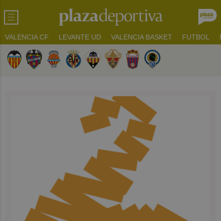
VALENCIA CF
LEVANTE UD
VALENCIA BASKET
FUTBOL