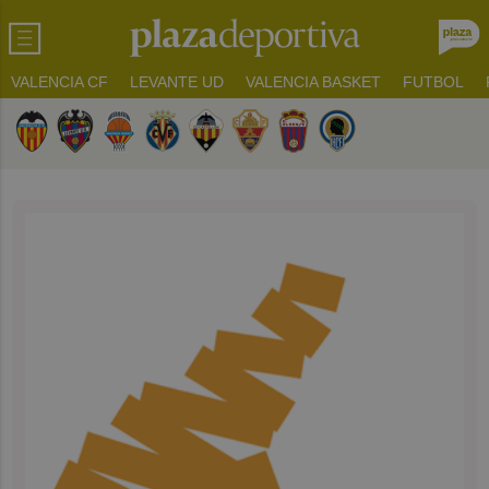
VALENCIA CF
LEVANTE UD
VALENCIA BASKET
FUTBOL