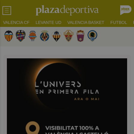
VALENCIA CF
LEVANTE UD
VALENCIA BASKET
FUTBOL