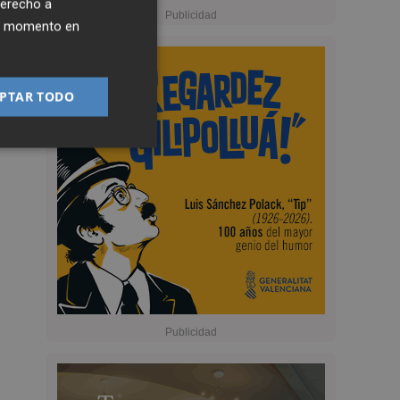
derecho a
ier momento en
PTAR TODO