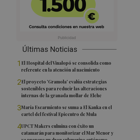
Últimas Noticias
1
El Hospital del Vinalopó se consolida como
referente en la atención al nacimiento
2
El proyecto 'Gramola' evalúa estrategias
sostenibles para reducir las alteraciones
internas de la granada mollar de Elche
3
María Escarmiento se suma a El Kanka en el
cartel del festival Epicentro de Mula
4
UPCT Makers culmina con éxito un
catamarán para monitorizar el Mar Menor y
ya prepara un dron submarino autónomo