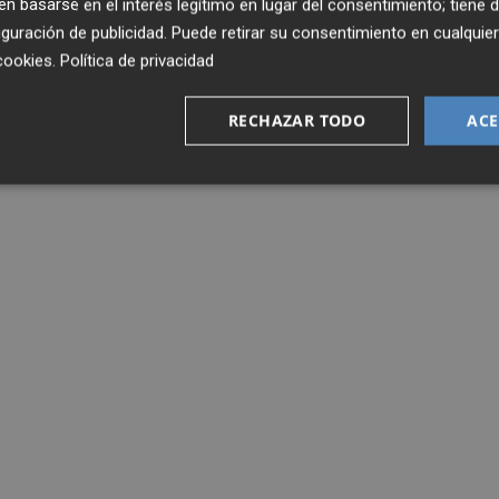
 basarse en el interés legítimo en lugar del consentimiento; tiene 
guración de publicidad
. Puede retirar su consentimiento en cualqu
cookies
.
Política de privacidad
RECHAZAR TODO
ACE