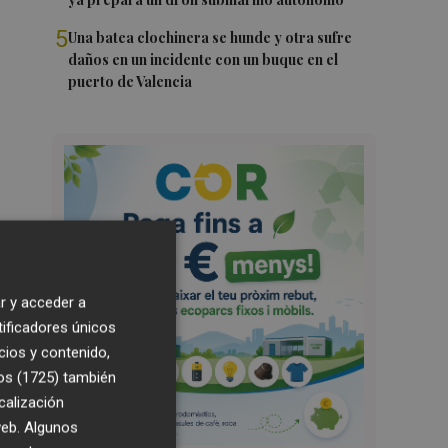
5
Una batea clochinera se hunde y otra sufre
daños en un incidente con un buque en el
puerto de Valencia
r y acceder a
tificadores únicos
cios y contenido,
os (1725)
también
calización
 web. Algunos