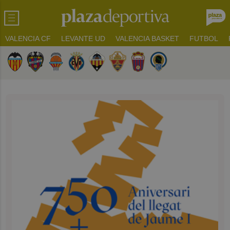
VALENCIA CF
LEVANTE UD
VALENCIA BASKET
FUTBOL