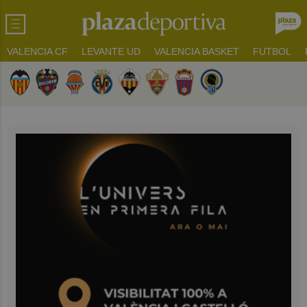
VALENCIA CF
LEVANTE UD
VALENCIA BASKET
FUTBOL